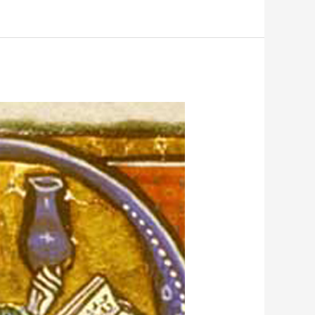
حنين
بن
اسحق