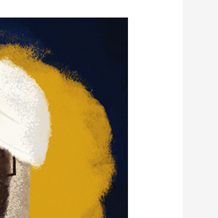
ابن
القف