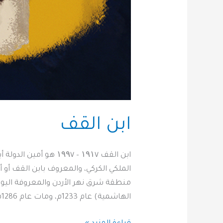
ابن القف
ابن القف ۱۹۱٧ – ۱۹۹٧ 
الملكي الكركي، والمعروف بابن القف أو أ
منطقة شرق نهر الأردن والمعروفة اليوم 
الهاشمية) عام 1233م، ومات عام 1286م. كان ابن القف طبيباً وعالماً […]