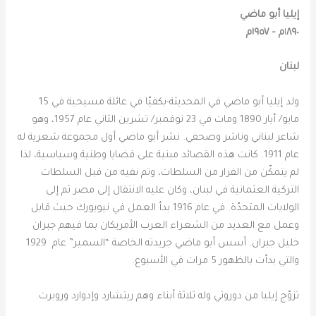
إيليا أبو ماضي
٨٩٠م – ١٩٥٧م
١
لبنان
ولد إيليا أبو ماضي في المحديثة-بكفيّا في عائلة مسيحية في 15
مايو/ أيار 1890 ومات في 23 نوفمبر/ تشرين الثاني عام 1957، وهو
شاعر لبناني وناشر وصحفي. نشر أبو ماضي أول مجموعة شعرية له
عام 1911. كانت هذه القصائد مبنية على قضايا وطنية وسياسية، لذا
لم يتمكّن من الفرار من السلطات، وتم نفيه من قبل السلطات
التركية العثمانية في لبنان، وكان عليه الانتقال إلى مصر ثم إلى
الولايات المتحدّة. في عام 1916 بدأ العمل في نيويورك حيث قابل
وعمل مع العديد من الشعراء العرب الأمريكان بما فيهم جبران
خليل جبران. أسس أبو ماضي جريدته الخاصة “السمير” عام 1929
والتي بدأت بالظهور 5 مرات في الأسبوع.
تزوّج إيليا من دوروتي وله ثلاثة أبناء وهم ريتشارد وإدوارد وروبرت.