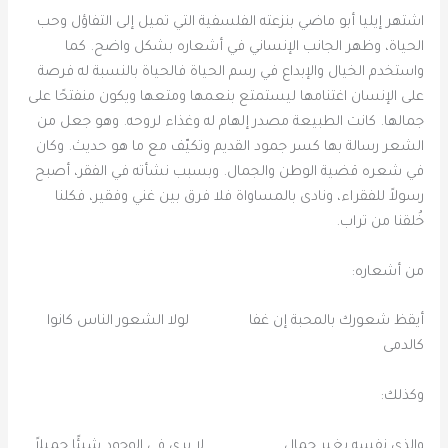
اشتهر إيليا أبو ماضي بنزعته الفلسفية التي تميل إلى التفاؤل وحب
الحياة، وظهر الجانب الإنساني في أشعاره بشكل واضح. كما
واستخدم الخيال والإبداع في رسم الحياة فالحياة بالنسبة له فرصة
على الإنسان اغتنامها ليستمتع بنعمها ومتعها ويكون منفتحًا على
جمالها. كانت الطبيعة مصدر إلهام له وغذاء لروحه. وهو جعل من
الشعر رسالة بها كسر جمود القديم وتكيّف مع ما هو حديث. وكان
في شعره قضية الوطن والجمال. وبسبب نشأته في الفقر، أصبح
رسولاً للفقراء، ونادى بالمساواة فلا فرق بين غني وفقير، فكلنا
خُلقنا من تراب.
من أشعاره:
أيقظ شعورك بالمحبة إن غفا
لولا الشعور الناس كانوا
كالدمى
وكذلك:
والذي نفسه بغير جمال
لا يرى في الوجود شيئًا جميلاً